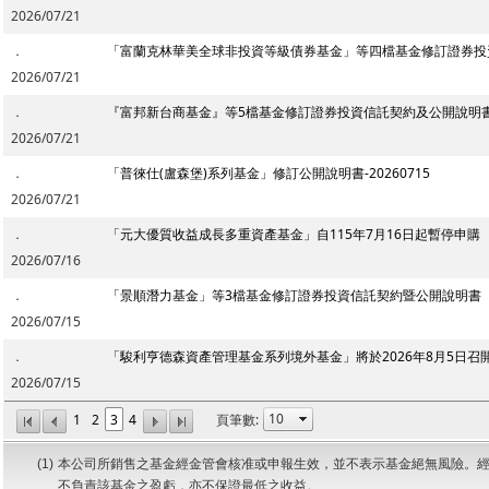
2026/07/21
．
「富蘭克林華美全球非投資等級債券基金」等四檔基金修訂證券投
2026/07/21
．
『富邦新台商基金』等5檔基金修訂證券投資信託契約及公開說明
2026/07/21
．
「普徠仕(盧森堡)系列基金」修訂公開說明書-20260715
2026/07/21
．
「元大優質收益成長多重資產基金」自115年7月16日起暫停申購
2026/07/16
．
「景順潛力基金」等3檔基金修訂證券投資信託契約暨公開說明書
2026/07/15
．
「駿利亨德森資產管理基金系列境外基金」將於2026年8月5日召
2026/07/15
1
2
3
4
頁筆數:
(1)
本公司所銷售之基金經金管會核准或申報生效，並不表示基金絕無風險。
不負責該基金之盈虧，亦不保證最低之收益。