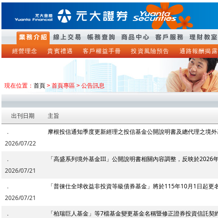
經營理念
貴賓禮遇
客戶權益手冊
投資風險預告
通路報酬揭露
現在位置：
首頁
> 首頁專區 > 公告訊息
出刊日期
主旨
．
摩根投信通知季度更新經理之投信基金公開說明書及總代理之境外基金
2026/07/22
．
「高盛系列境外基金III」公開說明書相關內容調整，反映於2026
2026/07/21
．
「普徠仕全球收益非投資等級債券基金」將於115年10月1日起更
2026/07/21
．
「柏瑞巨人基金」等7檔基金變更基金名稱暨修正證券投資信託契