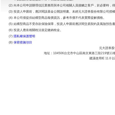
(2)
向本公司申請辦理信託業務而與本公司相關人員接觸之客戶，於必要時，
(3)
投資人申購前，應詳閱該基金公開說明書。未經元大證券股份有限公司授
(4)
本公司僅提供結構型商品報價資訊，參考市價不代表實際提解價格。
(5)
結構型商品不受存款保險保障，投資人申購前應詳閱交易契約及風險預告
(6)
投資人應依相關稅法規定繳納稅金。
(7)
隱私權保護聲明
(8)
保密措施項目
元大證券股份
地址：104506台北市中山區南京東路三段219號11樓 | 
建議使用IE 11.0