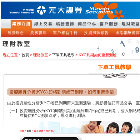
經營理念
貴賓禮遇
客戶權益手冊
投資風險預告
通路報酬揭露
現在位置：
首頁
> 理財教室 >
下單工具教學
> KYC到期如何重新測驗
由於投資屬性分析(KYC)若已到期而未重新測驗，將影響信託商品交易，
【一】
投資屬性分析(KYC)即將到期(距離到期7日內)或已到期，登入網
並提供KYC測驗連結，導引進行測驗。