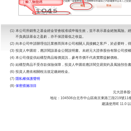
(1)
本公司所銷售之基金經金管會核准或申報生效，並不表示基金絕無風險。
不負責該基金之盈虧，亦不保證最低之收益。
(2)
向本公司申請辦理信託業務而與本公司相關人員接觸之客戶，於必要時，
(3)
投資人申購前，應詳閱該基金公開說明書。未經元大證券股份有限公司授
(4)
本公司僅提供結構型商品報價資訊，參考市價不代表實際提解價格。
(5)
結構型商品不受存款保險保障，投資人申購前應詳閱交易契約及風險預告
(6)
投資人應依相關稅法規定繳納稅金。
(7)
隱私權保護聲明
(8)
保密措施項目
元大證券股份
地址：104506台北市中山區南京東路三段219號11樓 | 
建議使用IE 11.0