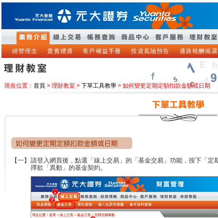
經營理念
貴賓禮遇
客戶權益手冊
投資風險預告
通路報酬揭露
現在位置：
首頁
> 理財教室 >
下單工具教學
> 如何變更定期定額扣款金額或日期
【一】
請登入網頁後，點選「線上交易」的「基金交易」功能，按下「定期
擇欲「異動」的基金契約。