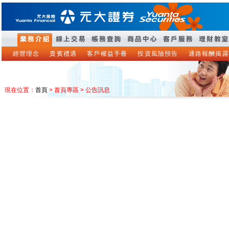
經營理念
貴賓禮遇
客戶權益手冊
投資風險預告
通路報酬揭露
現在位置：
首頁
> 首頁專區 > 公告訊息