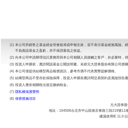
(1)
本公司所銷售之基金經金管會核准或申報生效，並不表示基金絕無風險。
不負責該基金之盈虧，亦不保證最低之收益。
(2)
向本公司申請辦理信託業務而與本公司相關人員接觸之客戶，於必要時，
(3)
投資人申購前，應詳閱該基金公開說明書。未經元大證券股份有限公司授
(4)
本公司僅提供結構型商品報價資訊，參考市價不代表實際提解價格。
(5)
結構型商品不受存款保險保障，投資人申購前應詳閱交易契約及風險預告
(6)
投資人應依相關稅法規定繳納稅金。
(7)
隱私權保護聲明
(8)
保密措施項目
元大證券股份
地址：104506台北市中山區南京東路三段219號11樓 | 
建議使用IE 11.0