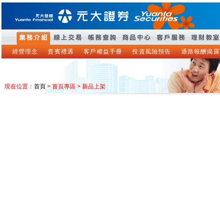
經營理念
貴賓禮遇
客戶權益手冊
投資風險預告
通路報酬揭露
現在位置：
首頁
> 首頁專區 > 新品上架