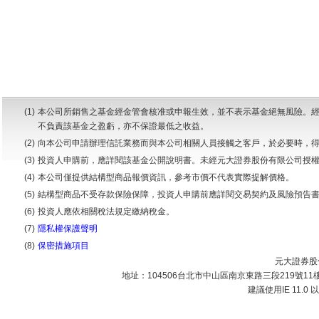
(1)
本公司所銷售之基金經金管會核准或申報生效，並不表示基金絕無風險。
不負責該基金之盈虧，亦不保證最低之收益。
(2)
向本公司申請辦理信託業務而與本公司相關人員接觸之客戶，於必要時，
(3)
投資人申購前，應詳閱該基金公開說明書。未經元大證券股份有限公司授
(4)
本公司僅提供結構型商品報價資訊，參考市價不代表實際提解價格。
(5)
結構型商品不受存款保險保障，投資人申購前應詳閱交易契約及風險預告
(6)
投資人應依相關稅法規定繳納稅金。
(7)
隱私權保護聲明
(8)
保密措施項目
元大證券股份
地址：104506台北市中山區南京東路三段219號11樓 | 
建議使用IE 11.0