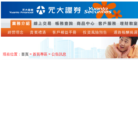
經營理念
貴賓禮遇
客戶權益手冊
投資風險預告
通路報酬揭露
現在位置：
首頁
> 首頁專區 > 公告訊息