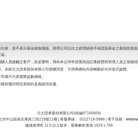
報生效，並不表示基金絕無風險。經理公司以往之經理績效不保證該基金之最低投資收
收益。
相關人員接觸之客戶，於必要時，得向本公司申請查詢信託業經營與管理人員之登錄情
書。未經元大證券股份有限公司授權同意，不得將網站內容轉載於任何形式媒體。
考市價不代表實際提解價格。
申購前應詳閱交易契約及風險預告書。
元大證券股份有限公司(統編97160609)
北市中山區南京東路三段219號11樓 | 客服專線： (02)2718-5886 | 電子信箱：
webma
建議使用IE 11.0 以上版本，螢幕解析度為 1024 x 768