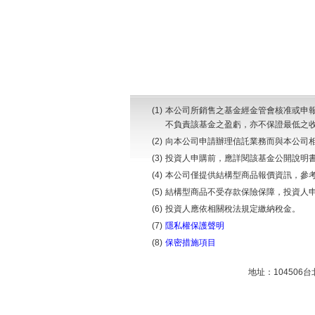
(1)
本公司所銷售之基金經金管會核准或申
不負責該基金之盈虧，亦不保證最低之
(2)
向本公司申請辦理信託業務而與本公司
(3)
投資人申購前，應詳閱該基金公開說明
(4)
本公司僅提供結構型商品報價資訊，參
(5)
結構型商品不受存款保險保障，投資人
(6)
投資人應依相關稅法規定繳納稅金。
(7)
隱私權保護聲明
(8)
保密措施項目
地址：104506台