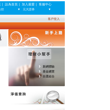
頁
|
設為首頁
|
加入最愛
|
客服中心
金控
▼
元大證券
▼
客戶登入
新網體驗
基金總覽
自選組合